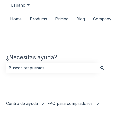
Español
Traducciones de Mostrar submenú de
Home
Products
Pricing
Blog
Company
¿Necesitas ayuda?
No hay sugerencias porque el campo de búsqueda es
Centro de ayuda
FAQ para compradores