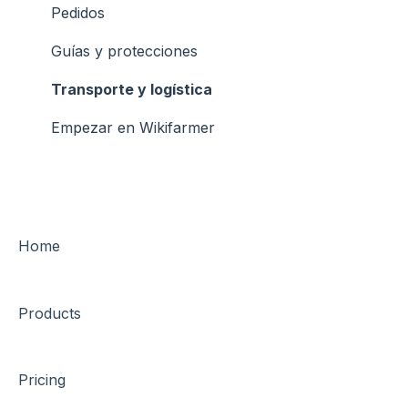
General
Pedidos
Pedidos
Guías y protecciones
Guías y protecciones
Transporte y logística
Inscripciones
Empezar en Wikifarmer
Empezar en Wikifarmer
Home
Products
Pricing