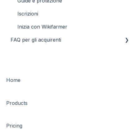
Guide e protezione
Iscrizioni
Inizia con Wikifarmer
FAQ per gli acquirenti
Generale
Transazioni finanziarie e pagamenti
Ordini
Home
Guide e protezioni
Products
Trasporto e logistica
Inizia con Wikifarmer
Pricing