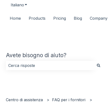
Italiano
Mostra sottomenu per le traduzioni
Home
Products
Pricing
Blog
Company
Avete bisogno di aiuto?
Non sono presenti suggerimenti perché il campo di ri
Centro di assistenza
FAQ per i fornitori